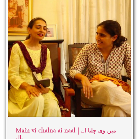
Main vi chalna ai naal | میں وی چلنا اے
نال