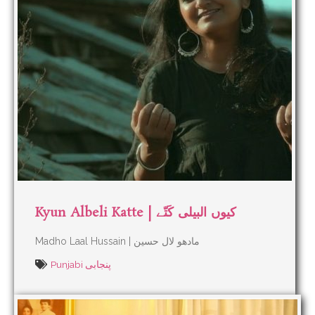
Kyun Albeli Katte | کیوں البیلی کَتّے
Madho Laal Hussain | مادھو لال حسین
Punjabi پنجابی