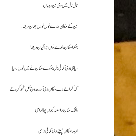
نال نال میں وی بن رہیاں
بن کے مکان بندے نوں نواں جہان دیندا
بنندا مکان بندے نوں بڑا گیان دیندا
سیاہی دی کمائی نال بنندے مکان نے میں نوں دسیا
کہ کرائے دے مکان دی کندھ وچ کل ٹھوکن تے
مالک مکان دا سینہ کیوں پھاٹدا سی
اوہدا مکان پسینے دی کمائی دا سی