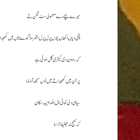
میرے بچے دے معمولی سٹ لگن تے
پتنی دیاں اکھاں چوں پرل پرل اتھرو ڈگدے تاں میں کھجدا
کہ روون دی کیہڑی گل ہوئی ہے
پر ہن میں کھجدا تے میں نوں سمجھ آوندا
سیاہی دی کمائی نال بنندا ایہہ مکان
کہ کھج نہ بھلیا مانڑسا