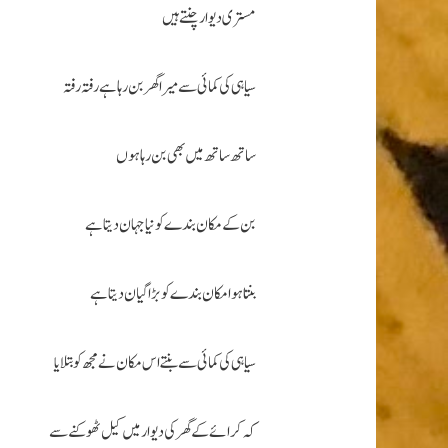
مستری دیوار چنتے ہیں
سیاہی کی کمائی سے میرا گھر بن رہا ہے رفتہ رفتہ
ساتھ ساتھ میں بھی بن رہا ہوں
بن کےمکان بندے کو نیا جہان دیتا ہے
بنتا ہوا مکان بندے کو بڑا گیان دیتا ہے
سیاہی کی کمائی سے بنتے اس مکان نے مجھ کو بتلایا
کہ کرائے کے گھر کی دیوار میں کیل ٹھوکنے سے