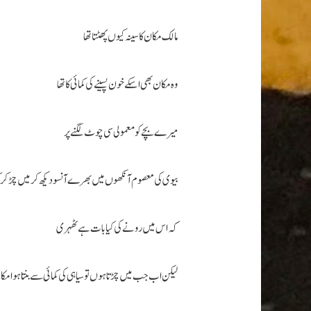
مالک مکان کا سینہ کیوں پھٹتا تھا
وہ مکان بھی اسکے خون پسینے کی کمائی کا تھا
میرے بچے کو معمولی سی چوٹ لگنے پر
بیوی کی معصوم آنکھوں میں بھرے آنسو دیکھ کر میں چڑ کر ک
کہ اس میں رونے کی کیا بات ہے ٹھہری
لیکن اب جب میں چڑتا ہوں تو سیاہی کی کمائی سے بنتا ہوا مک