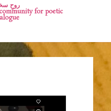
روحِ سخ
 community for poetic
ialogue