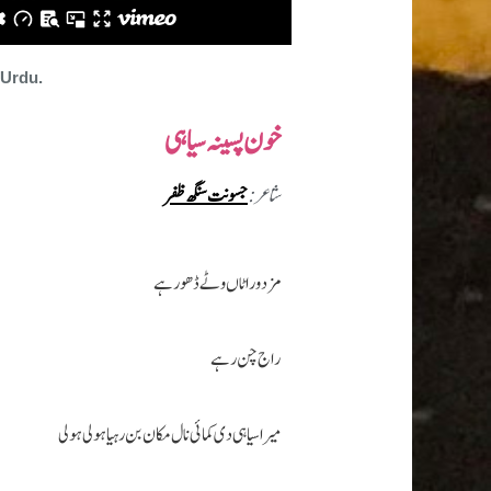
 Urdu.
خون پسینہ سیاہی
شاعر :
جسونت سنگھ ظفر
مزدور اٹاں وٹے ڈھو رہے
راج چن رہے
میرا سیاہی دی کمائی نال مکان بن رہیا ہولی ہولی