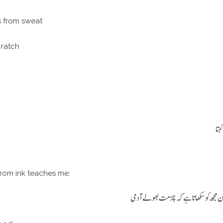
s from sweat
cratch
ہتا
from ink teaches me:
ان مجھ کو سکھاتا ہے کہ چڑ مت بھولے آدمی