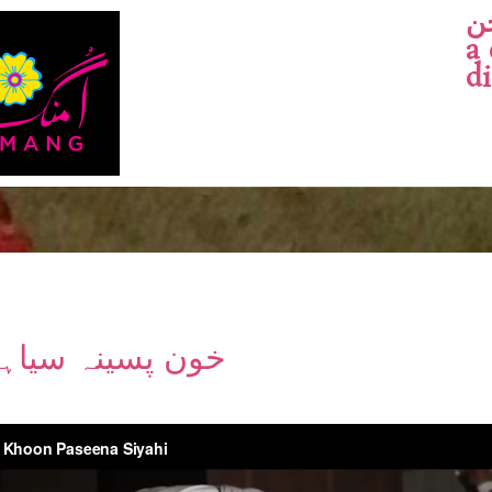
ن
a
d
on Paseena – خون پسینہ سیاہی