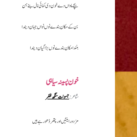
بچے ماواں دے خون دی کمائی نال بنے ہن
بن کے مکان بندے نوں نواں جہان دیندا
بنندا مکان بندے نوں بڑا گیان دیندا
خون پسینہ سیاہی
شاعر :
جسونت سنگھ ظفر
مزدور اینٹیں اور پتھر ڈھو رہے ہیں