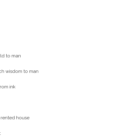
rld to man
uch wisdom to man
from ink
a rented house
t