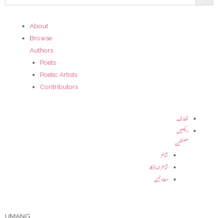
About
Browse
Authors
Poets
Poetic Artists
Contributors
تعارف
دیکھیں
مصنفین
شاعر
شاعرانہ فنکار
معاونین
UMANG