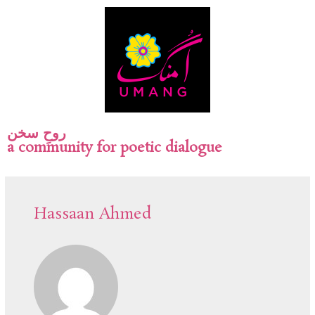
روحِ سخن
a community for poetic dialogue
Hassaan Ahmed