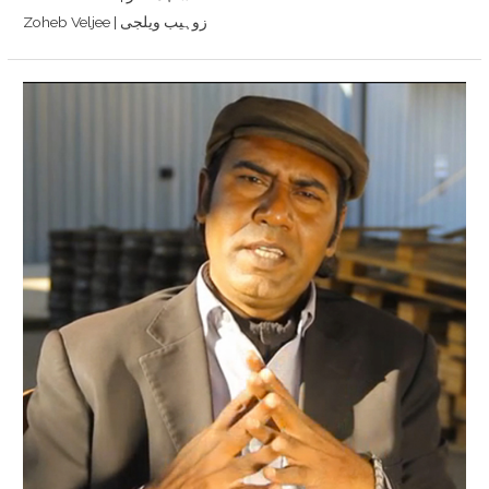
Zoheb Veljee | زوہیب ویلجی