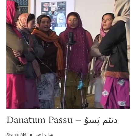
Danatum Passu – دنٹم پَسوُ
Shahid Akhtar | شاہد اختر