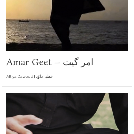
Amar Geet – امر گيت
Attiya Dawood | عطیہ داوُد