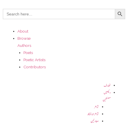
Search Button
Search
for:
About
Browse
Authors
Poets
Poetic Artists
Contributors
تعارف
دیکھیں
مصنفین
شاعر
شاعرانہ فنکار
معاونین